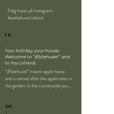
Følg huset på Instagram:

#aeblehuset.lolland
UK
:
Your holiday, your house:
Welcome to ”Æblehuset” and
to my Lolland.
“Æblehuset” means apple house 
and is named after the apple trees in 
the garden. In the countryside you 
will find the little white cottage with 
the red roof: Æblehuset. Here you 
DE
and your family can enjoy the peace 
: