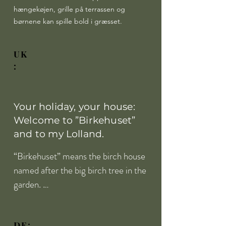
hængekøjen, grille på terrassen og
børnene kan spille bold i græsset.
UK
:
Your holiday, your house:
Welcome to ”Birkehuset”
and to my Lolland.
“Birkehuset” means the birch house 
named after the big birch tree in the 
garden. 

In the countryside you will find and 
old farmhouse with timber frame 
DE: