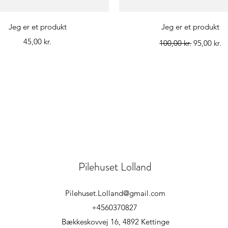
Hurtigvisning
Hurtigvisning
Jeg er et produkt
Jeg er et produkt
Pris
Regulær pris
Salgspris
45,00 kr.
100,00 kr.
95,00 kr.
Pilehuset Lolland
Pilehuset.Lolland@gmail.com
+4560370827
Bækkeskovvej 16, 4892 Kettinge