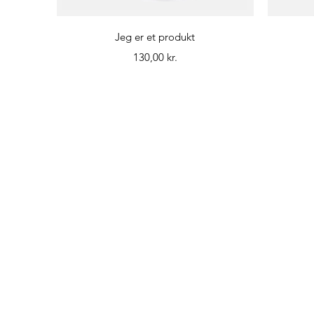
Hurtigvisning
Jeg er et produkt
Pris
130,00 kr.