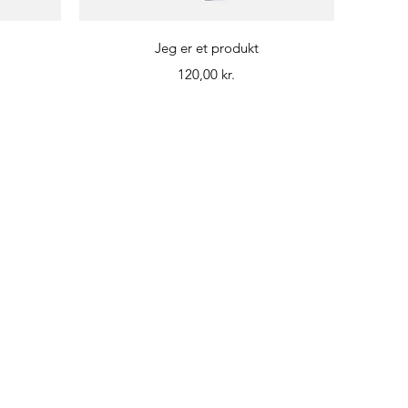
Hurtigvisning
Jeg er et produkt
Pris
120,00 kr.